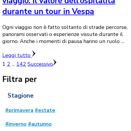
viaggio: il valore dell’ospitalità
durante un tour in Vespa
Ogni viaggio non è fatto soltanto di strade percorse,
panorami osservati o esperienze vissute durante il
giorno. Anche i momenti di pausa hanno un ruolo …
Leggi tutto
Paginazione
Pagina
Pagina
Pagina
1
2
…
142
Successivo
degli
Filtra per
articoli
Stagione
#primavera
#estate
#inverno
#autunno