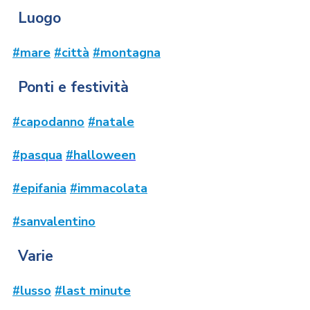
Luogo
#mare
#città
#montagna
Ponti e festività
#capodanno
#natale
#pasqua
#halloween
#epifania
#immacolata
#sanvalentino
Varie
#lusso
#last minute